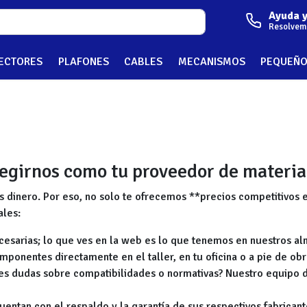
Ayuda 
Resolvem
ECTORES
PLAFONES
CABLES
MECANISMOS
PEQUEÑO
legirnos como tu proveedor de material
 dinero. Por eso, no solo te ofrecemos **precios competitivos e
ales:
ecesarias; lo que ves en la web es lo que tenemos en nuestros a
ponentes directamente en el taller, en tu oficina o a pie de obr
es dudas sobre compatibilidades o normativas? Nuestro equipo d
uentan con el respaldo y la garantía de sus respectivos fabricant